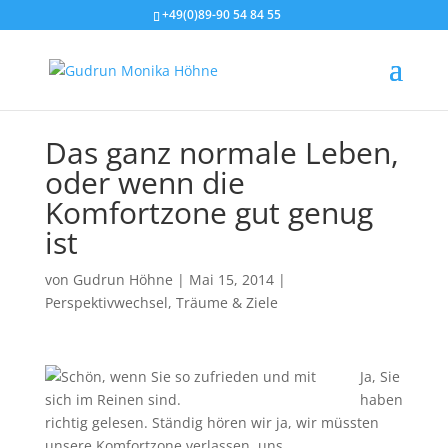
+49(0)89-90 54 84 55
Das ganz normale Leben,
oder wenn die
Komfortzone gut genug
ist
von
Gudrun Höhne
|
Mai 15, 2014
|
Perspektivwechsel
,
Träume & Ziele
Ja, Sie
haben
richtig gelesen. Ständig hören wir ja, wir müssten
unsere Komfortzone verlassen, uns